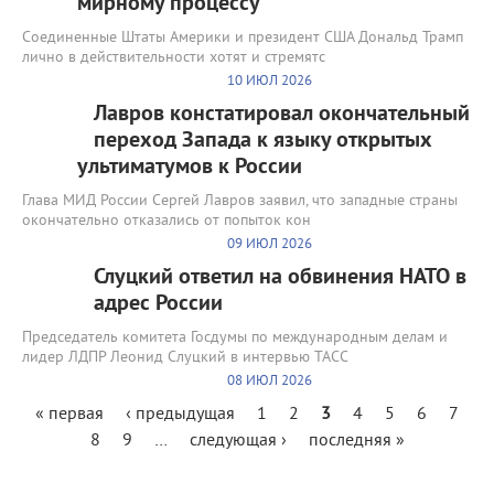
мирному процессу
Соединенные Штаты Америки и президент США Дональд Трамп
лично в действительности хотят и стремятс
10 ИЮЛ 2026
Лавров констатировал окончательный
переход Запада к языку открытых
ультиматумов к России
Глава МИД России Сергей Лавров заявил, что западные страны
окончательно отказались от попыток кон
09 ИЮЛ 2026
Слуцкий ответил на обвинения НАТО в
адрес России
Председатель комитета Госдумы по международным делам и
лидер ЛДПР Леонид Слуцкий в интервью ТАСС
08 ИЮЛ 2026
Страницы
« первая
‹ предыдущая
1
2
3
4
5
6
7
8
9
…
следующая ›
последняя »