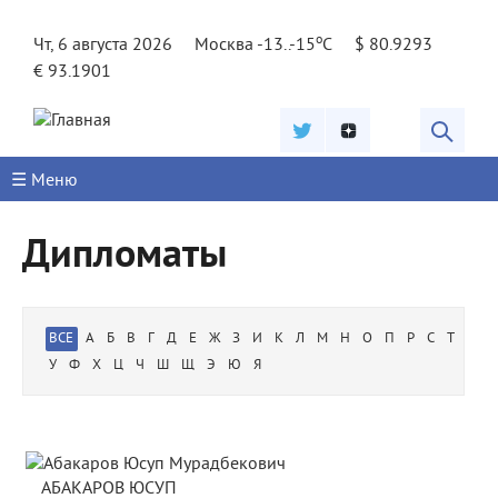
Jump to navigation
o
Чт, 6 августа 2026
Москва -13..-15
C
$ 80.9293
€ 93.1901
☰ Меню
Дипломаты
ВСЕ
А
Б
В
Г
Д
Е
Ж
З
И
К
Л
М
Н
О
П
Р
С
Т
У
Ф
Х
Ц
Ч
Ш
Щ
Э
Ю
Я
Страницы
АБАКАРОВ ЮСУП