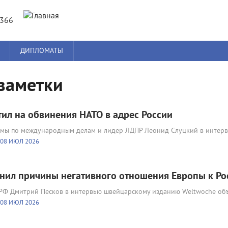
Jump to navigation
8366
ДИПЛОМАТЫ
заметки
тил на обвинения НАТО в адрес России
умы по международным делам и лидер ЛДПР Леонид Слуцкий в интер
08 ИЮЛ 2026
нил причины негативного отношения Европы к Ро
 РФ Дмитрий Песков в интервью швейцарскому изданию Weltwoche объ
08 ИЮЛ 2026