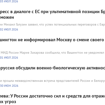
03 ИЮЛ 2026
гресс в диалоге с ЕС при ультимативной позиции Б
зможен
и Михаил Галузин заявил, что успех потенциальных переговоров с Ев
02 ИЮЛ 2026
шингтон не информировал Москву о смене своего 
МИД России Мария Захарова сообщила, что Вашингтон не уведомлял
01 ИЮЛ 2026
оруссия обсудили военно-биологическую активнос
ве прошла межведомственная встреча представителей России и Белору
30 ИЮН 2026
еева: У России достаточно сил и средств для отра
их угроз