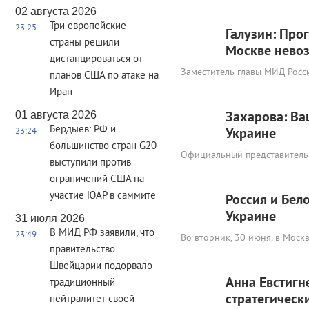
02 августа 2026
Три европейские
23:25
Галузин: Про
страны решили
Москве нево
дистанцироваться от
Заместитель главы МИД Росси
планов США по атаке на
Иран
01 августа 2026
Захарова: Ва
Бердыев: РФ и
Украине
23:24
большинство стран G20
Официальный представитель 
выступили против
ограничений США на
участие ЮАР в саммите
Россия и Бел
Украине
31 июля 2026
В МИД РФ заявили, что
23:49
Во вторник, 30 июня, в Моск
правительство
Швейцарии подорвало
Анна Евстигн
традиционный
стратегическ
нейтралитет своей