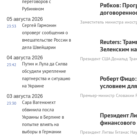
переговоров с
Рябков: Прог
Рубиняном
договореннос
05 августа 2026
Заместитель министра иност
Сергей Гармонин
23:53
опроверг сообщения о
вмешательстве России в
Reuters: Трам
дела Швейцарии
Зеленским на
04 августа 2026
Президент США Дональд Трам
Путин и Лула да Силва
23:42
обсудили укрепление
Роберт Фицо:
партнерства и ситуацию
условием для
на Украине
Премьер-министр Словакии Р
03 августа 2026
Сара Вагенкнехт
23:30
обвинила посла
Президент Ли
Украины в Берлине в
финансового
попытке влиять на
выборы в Германии
Президент Литвы Гитанас Нау