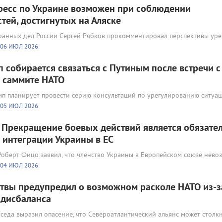
ресс по Украине возможен при соблюдении
тей, достигнутых на Аляске
ранных дел России Сергей Рябков прокомментировал перспективы уре
06 ИЮЛ 2026
п собирается связаться с Путиным после встречи с
 саммите НАТО
п планирует провести серию консультаций по урегулированию ситуац
05 ИЮЛ 2026
 Прекращение боевых действий является обязат
 интеграции Украины в ЕС
оберт Фицо заявил, что членство Украины в Европейском союзе нево
04 ИЮЛ 2026
твы предупредил о возможном расколе НАТО из-з
 дисбаланса
седа выразил опасение, что Североатлантический альянс может столк