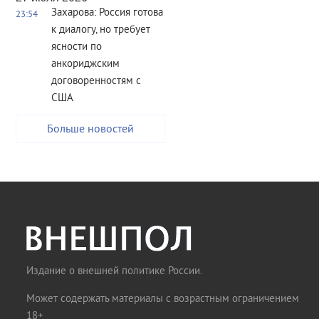
Захарова: Россия готова
23:54
к диалогу, но требует
ясности по
анкориджским
договоренностям с
США
Больше новостей
Издание о внешней политике России.
Может содержать материалы с возрастным ограничением
18+