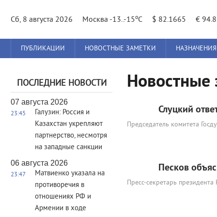
o
Сб, 8 августа 2026
Москва -13..-15
C
$ 82.1665
€ 94.
Главное
ПУБЛИКАЦИИ
НОВОСТНЫЕ ЗАМЕТКИ
НАЗНАЧЕНИЯ
меню
Новостные 
ПОСЛЕДНИЕ НОВОСТИ
07 августа 2026
Слуцкий отве
Галузин: Россия и
23:45
Казахстан укрепляют
Председатель комитета Госд
партнерство, несмотря
на западные санкции
06 августа 2026
Песков объяс
Матвиенко указала на
23:47
Пресс-секретарь президента
противоречия в
отношениях РФ и
Армении в ходе