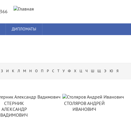
Jump to navigation
8366
ДИПЛОМАТЫ
З
И
К
Л
М
Н
О
П
Р
С
Т
У
Ф
Х
Ц
Ч
Ш
Щ
Э
Ю
Я
СТЕРНИК
СТОЛЯРОВ АНДРЕЙ
АЛЕКСАНДР
ИВАНОВИЧ
ВАДИМОВИЧ