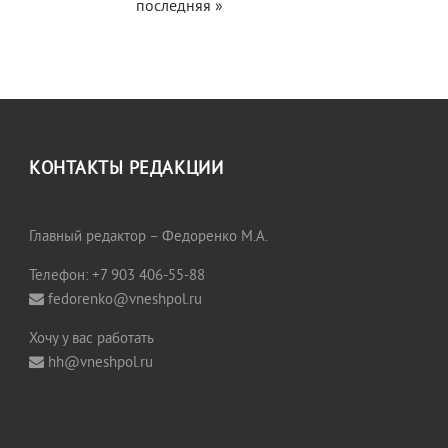
последняя »
КОНТАКТЫ РЕДАКЦИИ
Главный редактор – Федоренко М.А.
Телефон: +7 903 406-55-88
fedorenko@vneshpol.ru
Хочу у вас работать
hh@vneshpol.ru