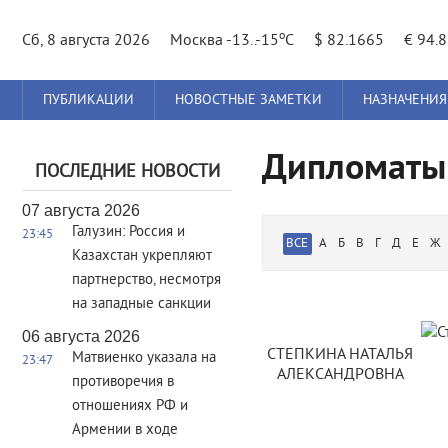
o
Сб, 8 августа 2026
Москва -13..-15
C
$ 82.1665
€ 94.
Главное
ПУБЛИКАЦИИ
НОВОСТНЫЕ ЗАМЕТКИ
НАЗНАЧЕНИЯ
меню
Дипломаты
ПОСЛЕДНИЕ НОВОСТИ
07 августа 2026
Галузин: Россия и
23:45
ВСЕ
А
Б
В
Г
Д
Е
Ж
Казахстан укрепляют
партнерство, несмотря
на западные санкции
Страницы
06 августа 2026
СТЕПКИНА НАТАЛЬЯ
Матвиенко указала на
23:47
АЛЕКСАНДРОВНА
противоречия в
отношениях РФ и
Армении в ходе