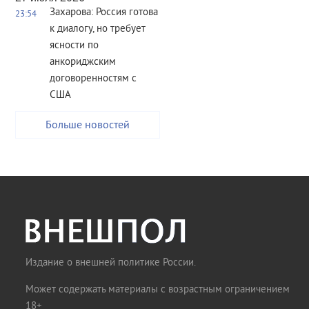
Захарова: Россия готова
23:54
к диалогу, но требует
ясности по
анкориджским
договоренностям с
США
Больше новостей
Издание о внешней политике России.
Может содержать материалы с возрастным ограничением
18+