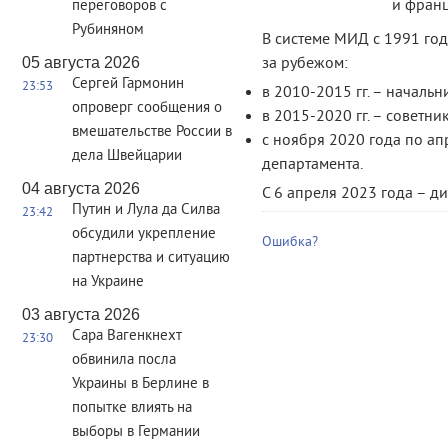
и франц
переговоров с
Рубиняном
В системе МИД с 1991 го
05 августа 2026
за рубежом:
Сергей Гармонин
23:53
в 2010-2015 гг. – началь
опроверг сообщения о
в 2015-2020 гг. – советн
вмешательстве России в
с ноября 2020 года по ап
дела Швейцарии
департамента.
04 августа 2026
С 6 апреля 2023 года – д
Путин и Лула да Силва
23:42
обсудили укрепление
Ошибка?
партнерства и ситуацию
на Украине
03 августа 2026
Сара Вагенкнехт
23:30
обвинила посла
Украины в Берлине в
попытке влиять на
выборы в Германии