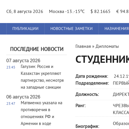
o
Сб, 8 августа 2026
Москва -13..-15
C
$ 82.1665
€ 94.
Главное
ПУБЛИКАЦИИ
НОВОСТНЫЕ ЗАМЕТКИ
НАЗНАЧЕНИЯ
меню
Вы
Главная
»
Дипломаты
ПОСЛЕДНИЕ НОВОСТИ
здесь
СТУДЕННИ
07 августа 2026
Галузин: Россия и
23:45
Казахстан укрепляют
Дата рождения:
24.12.
партнерство, несмотря
Подразделение:
ПЕРВЫ
на западные санкции
Должность:
ДИРЕК
06 августа 2026
Матвиенко указала на
23:47
Ранг:
ЧРЕЗВ
противоречия в
КЛАССА 
отношениях РФ и
Образов
Армении в ходе
Биография: