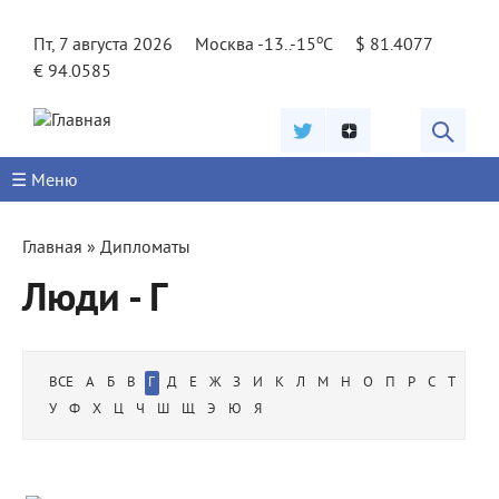
Jump to navigation
o
Пт, 7 августа 2026
Москва -13..-15
C
$ 81.4077
€ 94.0585
☰ Меню
Вы
Главная
»
Дипломаты
здесь
Люди - Г
ВСЕ
А
Б
В
Г
Д
Е
Ж
З
И
К
Л
М
Н
О
П
Р
С
Т
У
Ф
Х
Ц
Ч
Ш
Щ
Э
Ю
Я