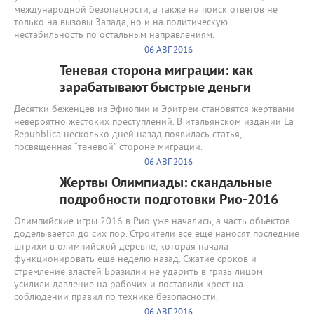
международной безопасности, а также на поиск ответов не
только на вызовы Запада, но и на политическую
нестабильность по остальным направлениям.
06 АВГ 2016
Теневая сторона миграции: как
зарабатывают быстрые деньги
Десятки беженцев из Эфиопии и Эритреи становятся жертвами
невероятно жестоких преступлений. В итальянском издании La
Repubblica несколько дней назад появилась статья,
посвященная “теневой” стороне миграции.
06 АВГ 2016
Жертвы Олимпиады: скандальные
подробности подготовки Рио-2016
Олимпийские игры 2016 в Рио уже начались, а часть объектов
доделывается до сих пор. Строители все еще наносят последние
штрихи в олимпийской деревне, которая начала
функционировать еще неделю назад. Сжатие сроков и
стремление властей Бразилии не ударить в грязь лицом
усилили давление на рабочих и поставили крест на
соблюдении правил по технике безопасности.
06 АВГ 2016