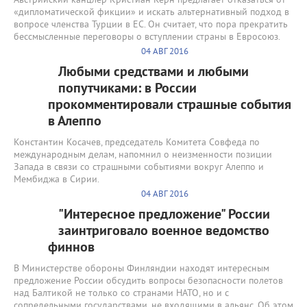
Австрийский канцлер Кристиан Керн предлагает отказаться от
«дипломатической фикции» и искать альтернативный подход в
вопросе членства Турции в ЕС. Он считает, что пора прекратить
бессмысленные переговоры о вступлении страны в Евросоюз.
04 АВГ 2016
Любыми средствами и любыми
попутчиками: в России
прокомментировали страшные события
в Алеппо
Константин Косачев, председатель Комитета Совфеда по
международным делам, напомнил о неизменности позиции
Запада в связи со страшными событиями вокруг Алеппо и
Мембиджа в Сирии.
04 АВГ 2016
"Интересное предложение" России
заинтриговало военное ведомство
финнов
В Министерстве обороны Финляндии находят интересным
предложение России обсудить вопросы безопасности полетов
над Балтикой не только со странами НАТО, но и с
сопредельными государствами, не входящими в альянс. Об этом