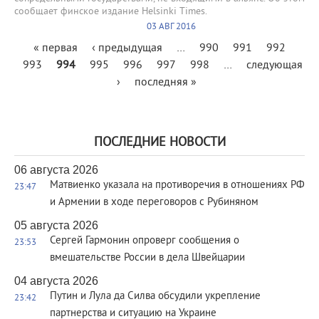
сообщает финское издание Helsinki Times.
03 АВГ 2016
Страницы
« первая
‹ предыдущая
…
990
991
992
993
994
995
996
997
998
…
следующая
›
последняя »
ПОСЛЕДНИЕ НОВОСТИ
06 августа 2026
Матвиенко указала на противоречия в отношениях РФ
23:47
и Армении в ходе переговоров с Рубиняном
05 августа 2026
Сергей Гармонин опроверг сообщения о
23:53
вмешательстве России в дела Швейцарии
04 августа 2026
Путин и Лула да Силва обсудили укрепление
23:42
партнерства и ситуацию на Украине