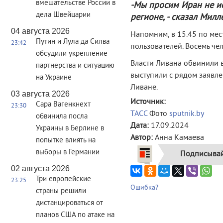
вмешательстве России в
-Мы просим Иран не и
дела Швейцарии
регионе, - сказал Милл
04 августа 2026
Напомним, в 15.45 по ме
Путин и Лула да Силва
23:42
пользователей. Восемь че
обсудили укрепление
Власти Ливана обвинили 
партнерства и ситуацию
выступили с рядом заявле
на Украине
Ливане.
03 августа 2026
Источник:
Сара Вагенкнехт
23:30
ТАСС
Фото
sputnik.by
обвинила посла
Дата:
17.09.2024
Украины в Берлине в
Автор:
Анна Камаева
попытке влиять на
выборы в Германии
Подписывай
02 августа 2026
Три европейские
23:25
Ошибка?
страны решили
дистанцироваться от
планов США по атаке на