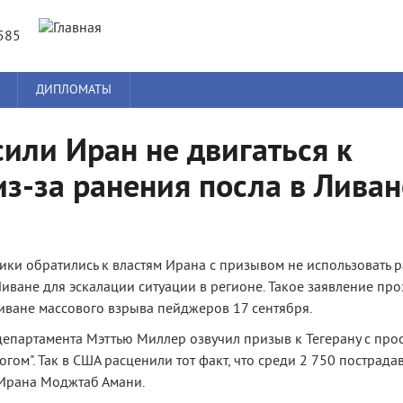
Jump to navigation
585
ДИПЛОМАТЫ
или Иран не двигаться к
из-за ранения посла в Ливан
ки обратились к властям Ирана с призывом не использовать 
иване для эскалации ситуации в регионе. Такое заявление про
ване массового взрыва пейджеров 17 сентября.
епартамента Мэттью Миллер озвучил призыв к Тегерану с прос
гом". Так в США расценили тот факт, что среди 2 750 пострада
 Ирана Моджтаб Амани.