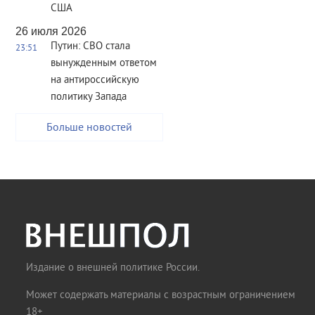
США
26 июля 2026
Путин: СВО стала
23:51
вынужденным ответом
на антироссийскую
политику Запада
Больше новостей
Издание о внешней политике России.
Может содержать материалы с возрастным ограничением
18+