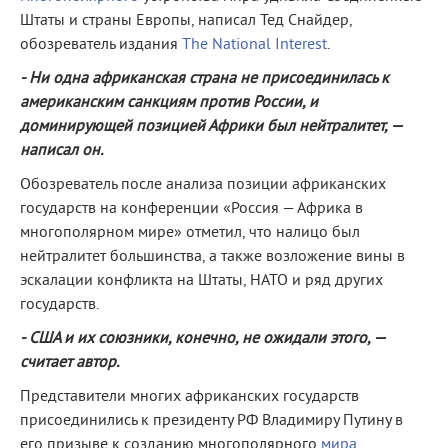
Штаты и страны Европы, написал Тед Снайдер,
обозреватель издания
The National Interest
.
- Ни одна африканская страна не присоединилась к
американским санкциям против России, и
доминирующей позицией Африки был нейтралитет, —
написал он.
Обозреватель после анализа позиции африканских
государств на конференции «Россия — Африка в
многополярном мире» отметил, что налицо был
нейтралитет большинства, а также возложение вины в
эскалации конфликта на Штаты, НАТО и ряд других
государств.
- США и их союзники, конечно, не ожидали этого, —
считает автор.
Представители многих африканских государств
присоединились к президенту РФ Владимиру Путину в
его призыве к созданию многополярного
мира
,