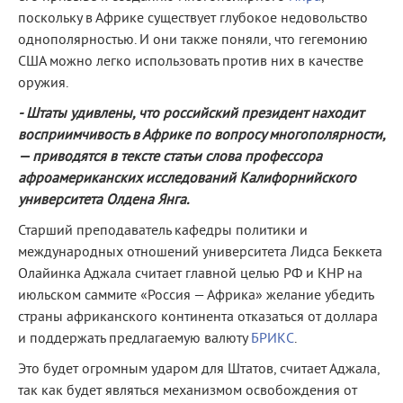
поскольку в Африке существует глубокое недовольство
однополярностью. И они также поняли, что гегемонию
США можно легко использовать против них в качестве
оружия.
- Штаты удивлены, что российский президент находит
восприимчивость в Африке по вопросу многополярности,
— приводятся в тексте статьи слова профессора
афроамериканских исследований Калифорнийского
университета Олдена Янга.
Старший преподаватель кафедры политики и
международных отношений университета Лидса Беккета
Олайинка Аджала считает главной целью РФ и КНР на
июльском саммите «Россия — Африка» желание убедить
страны африканского континента отказаться от доллара
и поддержать предлагаемую валюту
БРИКС
.
Это будет огромным ударом для Штатов, считает Аджала,
так как будет являться механизмом освобождения от