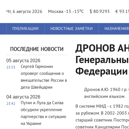
o
Чт, 6 августа 2026
Москва -13..-15
C
$ 80.9293
€ 93.1
Главное
ПУБЛИКАЦИИ
НОВОСТНЫЕ ЗАМЕТКИ
НАЗНАЧЕНИЯ
меню
ДРОНОВ АН
ПОСЛЕДНИЕ НОВОСТИ
Генеральны
05 августа 2026
Сергей Гармонин
23:53
Федерации 
опроверг сообщения о
вмешательстве России в
дела Швейцарии
Дронов А.Ю. 1960 г.р
английским языком.
04 августа 2026
Путин и Лула да Силва
23:42
В системе МИД - с 1982 г
обсудили укрепление
за рубежом. В 2002-2003 г
партнерства и ситуацию
старший советник Постпре
на Украине
советник Канцелярии Посол