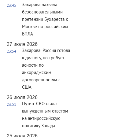
Захарова назвала
23:45
безосновательными
претензии Бухареста к
Москве по российским
БПЛА
27 июля 2026
Захарова: Россия готова
23:54
к диалогу, но требует
ясности по
анкориджским
договоренностям с
США
26 июля 2026
Путин: СВО стала
23:51
вынужденным ответом
на антироссийскую
политику Запада
25 июля 2026