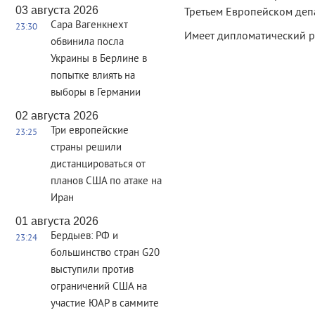
03 августа 2026
Третьем Европейском деп
Сара Вагенкнехт
23:30
Имеет дипломатический ра
обвинила посла
Украины в Берлине в
попытке влиять на
выборы в Германии
02 августа 2026
Три европейские
23:25
страны решили
дистанцироваться от
планов США по атаке на
Иран
01 августа 2026
Бердыев: РФ и
23:24
большинство стран G20
выступили против
ограничений США на
участие ЮАР в саммите