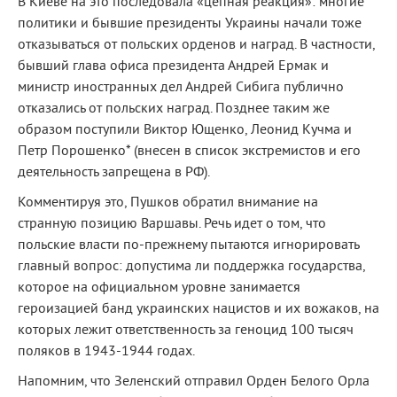
В Киеве на это последовала «цепная реакция»: многие
политики и бывшие президенты Украины начали тоже
отказываться от польских орденов и наград. В частности,
бывший глава офиса президента Андрей Ермак и
министр иностранных дел Андрей Сибига публично
отказались от польских наград. Позднее таким же
образом поступили Виктор Ющенко, Леонид Кучма и
Петр Порошенко* (внесен в список экстремистов и его
деятельность запрещена в РФ).
Комментируя это, Пушков обратил внимание на
странную позицию Варшавы. Речь идет о том, что
польские власти по-прежнему пытаются игнорировать
главный вопрос: допустима ли поддержка государства,
которое на официальном уровне занимается
героизацией банд украинских нацистов и их вожаков, на
которых лежит ответственность за геноцид 100 тысяч
поляков в 1943-1944 годах.
Напомним, что Зеленский отправил Орден Белого Орла