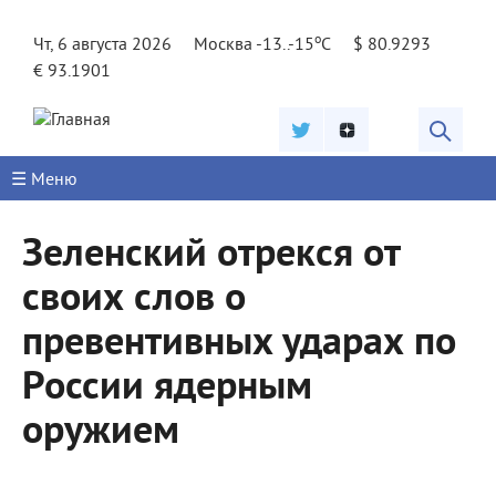
Jump to navigation
o
Чт, 6 августа 2026
Москва -13..-15
C
$ 80.9293
€ 93.1901
☰ Меню
Зеленский отрекся от
своих слов о
превентивных ударах по
России ядерным
оружием