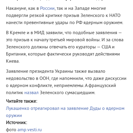
Накануне, как в
России
, так и на Западе многие
подвергли резкой критике призыв Зеленского к НАТО
нанести превентивные удары по РФ ядерным оружием.
В Кремле и в МИД заявили, что подобные заявления —
это призыв к началу третьей мировой войны. И за слова
Зеленского должны отвечать его кураторы — США и
Британия, которые фактически руководят действиями
Киева.
Заявление президента Украины также вызвало
недовольство в ООН, где напомнили, что даже дискуссии
о ядерном конфликте, неприемлемы. А французский
политик
назвал
Зеленского сумасшедшим.
Читайте также:
Лукашенко отреагировал на заявление Дуды о ядерном
оружии
Источник:
фото
amp.vesti.ru