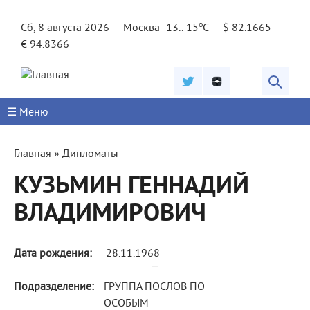
Jump to navigation
o
Сб, 8 августа 2026
Москва -13..-15
C
$ 82.1665
€ 94.8366
☰ Меню
Вы
Главная
»
Дипломаты
здесь
КУЗЬМИН ГЕННАДИЙ
ВЛАДИМИРОВИЧ
Дата рождения:
28.11.1968
Подразделение:
ГРУППА ПОСЛОВ ПО
ОСОБЫМ