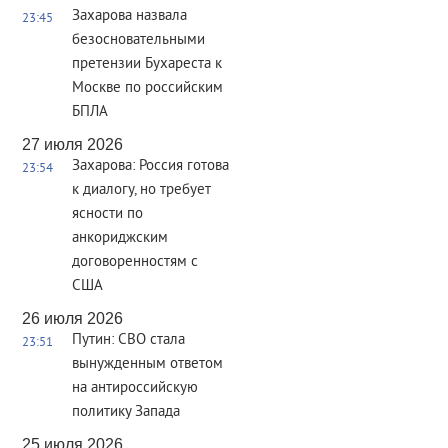
Захарова назвала
23:45
безосновательными
претензии Бухареста к
Москве по российским
БПЛА
27 июля 2026
Захарова: Россия готова
23:54
к диалогу, но требует
ясности по
анкориджским
договоренностям с
США
26 июля 2026
Путин: СВО стала
23:51
вынужденным ответом
на антироссийскую
политику Запада
25 июля 2026