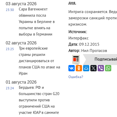
дня.
03 августа 2026
Сара Вагенкнехт
23:30
Интрига сохраняется. Вед
обвинила посла
заморозки санкций проти
Украины в Берлине в
кризисом.
попытке влиять на
Источник:
выборы в Германии
Интерфакс
02 августа 2026
Дата:
09.12.2015
Три европейские
23:25
Автор:
Нил Протасов
страны решили
Подписывай
дистанцироваться от
планов США по атаке на
Иран
Ошибка?
01 августа 2026
Бердыев: РФ и
23:24
большинство стран G20
выступили против
ограничений США на
участие ЮАР в саммите