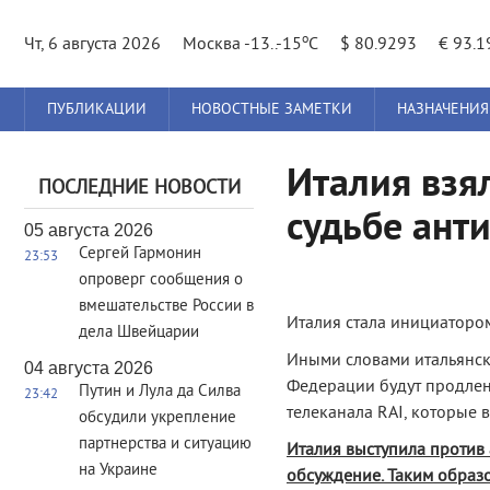
o
Чт, 6 августа 2026
Москва -13..-15
C
$ 80.9293
€ 93.1
Главное
ПУБЛИКАЦИИ
НОВОСТНЫЕ ЗАМЕТКИ
НАЗНАЧЕНИЯ
меню
Италия взял
ПОСЛЕДНИЕ НОВОСТИ
судьбе ант
05 августа 2026
Сергей Гармонин
23:53
опроверг сообщения о
вмешательстве России в
Италия стала инициаторо
дела Швейцарии
Иными словами итальянска
04 августа 2026
Федерации будут продлены
Путин и Лула да Силва
23:42
телеканала RAI, которые 
обсудили укрепление
партнерства и ситуацию
Италия выступила против
на Украине
обсуждение. Таким образо