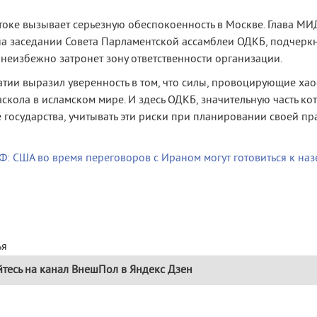
токе вызывает серьезную обеспокоенность в Москве. Глава МИ
на заседании Совета Парламентской ассамблеи ОДКБ, подчеркн
неизбежно затронет зону ответственности организации.
тии выразил уверенность в том, что силы, провоцирующие хаос
аскола в исламском мире. И здесь ОДКБ, значительную часть ко
 государства, учитывать эти риски при планировании своей пр
Ф: США во время переговоров с Ираном могут готовиться к на
ья
тесь на канал ВнешПол в Яндекс Дзен