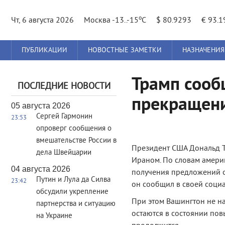
o
Чт, 6 августа 2026
Москва -13..-15
C
$ 80.9293
€ 93.1
Главное
ПУБЛИКАЦИИ
НОВОСТНЫЕ ЗАМЕТКИ
НАЗНАЧЕНИЯ
меню
Трамп сооб
ПОСЛЕДНИЕ НОВОСТИ
прекращени
05 августа 2026
Сергей Гармонин
23:53
опроверг сообщения о
вмешательстве России в
Президент США Дональд Т
дела Швейцарии
Ираном. По словам америк
04 августа 2026
получения предложений о
Путин и Лула да Силва
23:42
он сообщил в своей социал
обсудили укрепление
При этом Вашингтон не н
партнерства и ситуацию
остаются в состоянии по
на Украине