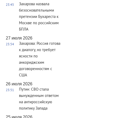
Захарова назвала
23:45
безосновательными
претензии Бухареста к
Москве по российским
БПЛА
27 июля 2026
Захарова: Россия готова
23:54
к диалогу, но требует
ясности по
анкориджским
договоренностям с
США
26 июля 2026
Путин: СВО стала
23:51
вынужденным ответом
на антироссийскую
политику Запада
25 июля 2026