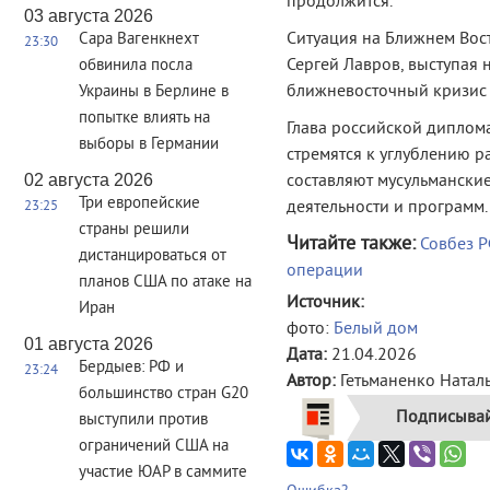
продолжится.
03 августа 2026
Ситуация на Ближнем Вос
Сара Вагенкнехт
23:30
Сергей Лавров, выступая 
обвинила посла
ближневосточный кризис 
Украины в Берлине в
попытке влиять на
Глава российской диплома
выборы в Германии
стремятся к углублению р
02 августа 2026
составляют мусульманские
Три европейские
деятельности и программ.
23:25
страны решили
Читайте также:
Совбез Р
дистанцироваться от
операции
планов США по атаке на
Источник:
Иран
фото:
Белый дом
01 августа 2026
Дата:
21.04.2026
Бердыев: РФ и
23:24
Автор:
Гетьманенко Натал
большинство стран G20
Подписывай
выступили против
ограничений США на
участие ЮАР в саммите