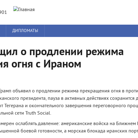
Jump to navigation
901
ДИПЛОМАТЫ
щил о продлении режима
я огня с Ираном
рамп объявил о продлении режима прекращения огня в проти
анского президента, пауза в активных действиях сохранится 
т Тегерана и окончательного завершения переговорного проце
ьной сети Truth Social.
амерен ослаблять давление: американские войска на Ближнем 
вышенной боевой готовности, а морская блокада иранских пор