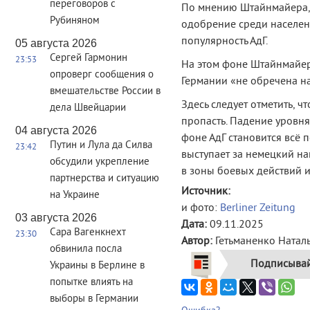
переговоров с
По мнению Штайнмайера, 
Рубиняном
одобрение среди населени
популярность АдГ.
05 августа 2026
Сергей Гармонин
23:53
На этом фоне Штайнмайер
опроверг сообщения о
Германии «не обречена н
вмешательстве России в
Здесь следует отметить, 
дела Швейцарии
пропасть. Падение уровня
04 августа 2026
фоне АдГ становится всё п
Путин и Лула да Силва
23:42
выступает за немецкий на
обсудили укрепление
в зоны боевых действий и
партнерства и ситуацию
Источник:
на Украине
и фото:
Berliner Zeitung
03 августа 2026
Дата:
09.11.2025
Сара Вагенкнехт
23:30
Автор:
Гетьманенко Натал
обвинила посла
Подписывай
Украины в Берлине в
попытке влиять на
выборы в Германии