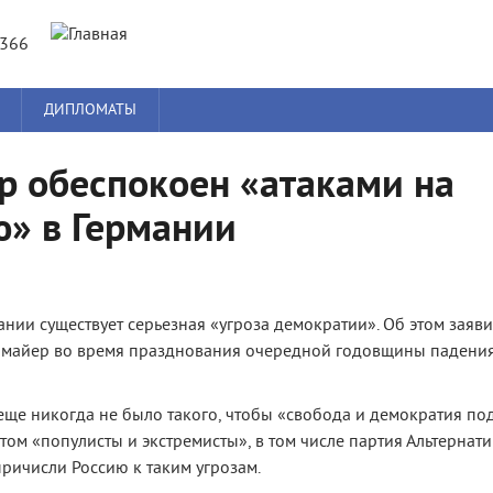
Jump to navigation
8366
ДИПЛОМАТЫ
 обеспокоен «атаками на
» в Германии
ании существует серьезная «угроза демократии». Об этом заяв
нмайер во время празднования очередной годовщины падени
 еще никогда не было такого, чтобы «свобода и демократия по
этом «популисты и экстремисты», в том числе партия Альтернати
причисли Россию к таким угрозам.