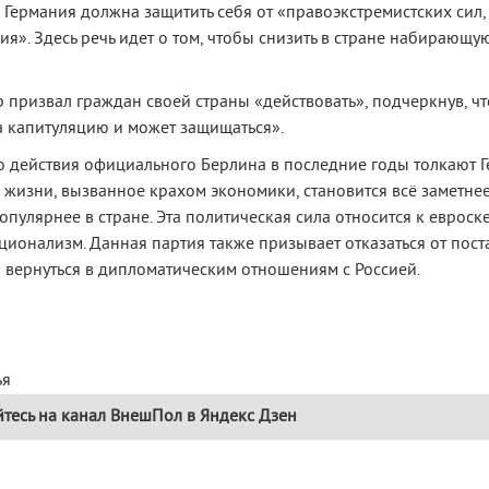
Германия должна защитить себя от «правоэкстремистских сил
я». Здесь речь идет о том, чтобы снизить в стране набирающу
 призвал граждан своей страны «действовать», подчеркнув, ч
а капитуляцию и может защищаться».
что действия официального Берлина в последние годы толкают 
 жизни, вызванное крахом экономики, становится всё заметнее
опулярнее в стране. Эта политическая сила относится к евроск
ционализм. Данная партия также призывает отказаться от пос
 вернуться в дипломатическим отношениям с Россией.
ья
тесь на канал ВнешПол в Яндекс Дзен