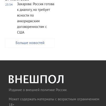
Захарова: Россия готова
23:54
к диалогу, но требует
ясности по
анкориджским
договоренностям с
США
Больше новостей
Издание о внешней политике России.
Может содержать материалы с возрастным ограничением
18+