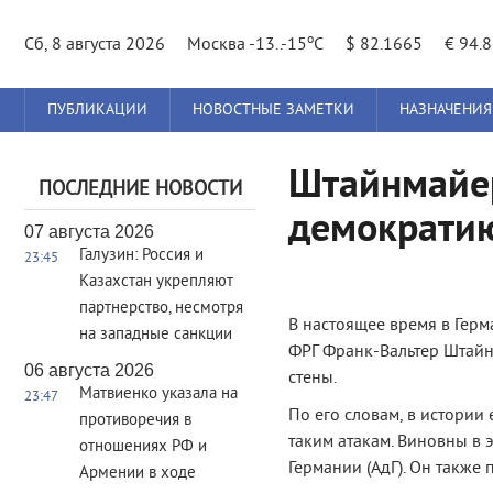
o
Сб, 8 августа 2026
Москва -13..-15
C
$ 82.1665
€ 94.
Главное
ПУБЛИКАЦИИ
НОВОСТНЫЕ ЗАМЕТКИ
НАЗНАЧЕНИЯ
меню
Штайнмайер
ПОСЛЕДНИЕ НОВОСТИ
демократию
07 августа 2026
Галузин: Россия и
23:45
Казахстан укрепляют
партнерство, несмотря
В настоящее время в Герм
на западные санкции
ФРГ Франк-Вальтер Штай
06 августа 2026
стены.
Матвиенко указала на
23:47
По его словам, в истории
противоречия в
таким атакам. Виновны в 
отношениях РФ и
Германии (АдГ). Он также 
Армении в ходе