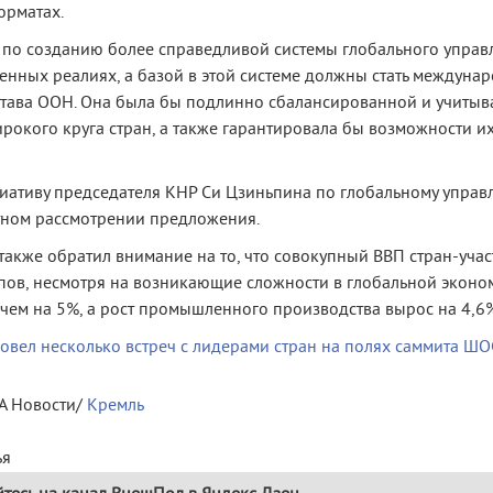
орматах.
 по созданию более справедливой системы глобального управл
енных реалиях, а базой в этой системе должны стать междуна
тава ООН. Она была бы подлинно сбалансированной и учитыв
окого круга стран, а также гарантировала бы возможности и
ативу председателя КНР Си Цзиньпина по глобальному управл
тном рассмотрении предложения.
акже обратил внимание на то, что совокупный ВВП стран-уча
пов, несмотря на возникающие сложности в глобальной эконом
 чем на 5%, а рост промышленного производства вырос на 4,6
овел несколько встреч с лидерами стран на полях саммита ШО
ИА Новости/
Кремль
ья