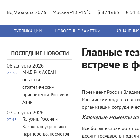
o
Вс, 9 августа 2026
Москва -13..-15
C
$ 82.1665
€ 94.
Главное
ПУБЛИКАЦИИ
НОВОСТНЫЕ ЗАМЕТКИ
НАЗНАЧЕНИЯ
меню
Главные те
ПОСЛЕДНИЕ НОВОСТИ
встрече в 
08 августа 2026
МИД РФ: АСЕАН
23:38
остается
стратегическим
Президент России Владим
приоритетом России в
Российский лидер в свое
Азии
организации сотрудничест
07 августа 2026
Ключевые моменты из 
Галузин: Россия и
23:45
Казахстан укрепляют
Все больше стран хотят с
партнерство, несмотря
десяти государств подали