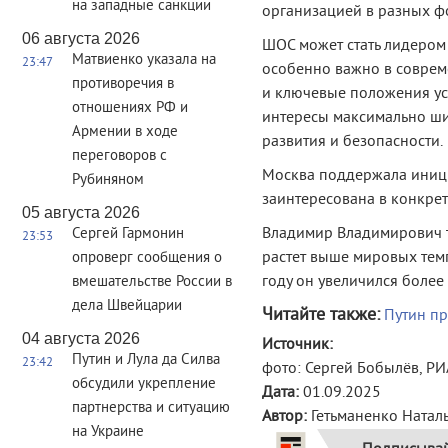
на западные санкции
организацией в разных ф
06 августа 2026
ШОС может стать лидером
Матвиенко указала на
23:47
особенно важно в соврем
противоречия в
и ключевые положения ус
отношениях РФ и
интересы максимально шир
Армении в ходе
развития и безопасности.
переговоров с
Москва поддержала иници
Рубиняном
заинтересована в конкре
05 августа 2026
Владимир Владимирович т
Сергей Гармонин
23:53
растет выше мировых тем
опроверг сообщения о
году он увеличился более
вмешательстве России в
дела Швейцарии
Читайте также:
Путин пр
04 августа 2026
Источник:
Путин и Лула да Силва
23:42
фото: Сергей Бобылёв, Р
обсудили укрепление
Дата:
01.09.2025
партнерства и ситуацию
Автор:
Гетьманенко Натал
на Украине