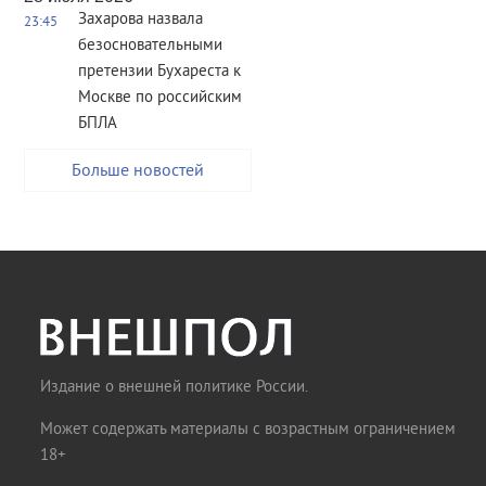
Захарова назвала
23:45
безосновательными
претензии Бухареста к
Москве по российским
БПЛА
Больше новостей
Издание о внешней политике России.
Может содержать материалы с возрастным ограничением
18+