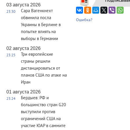
Подписывай
03 августа 2026
Сара Вагенкнехт
23:30
обвинила посла
Ошибка?
Украины в Берлине в
попытке влиять на
выборы в Германии
02 августа 2026
Три европейские
23:25
страны решили
дистанцироваться от
планов США по атаке на
Иран
01 августа 2026
Бердыев: РФ и
23:24
большинство стран G20
выступили против
ограничений США на
участие ЮАР в саммите