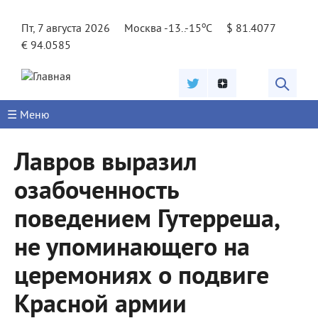
Jump to navigation
o
Пт, 7 августа 2026
Москва -13..-15
C
$ 81.4077
€ 94.0585
☰ Меню
Лавров выразил
озабоченность
поведением Гутерреша,
не упоминающего на
церемониях о подвиге
Красной армии