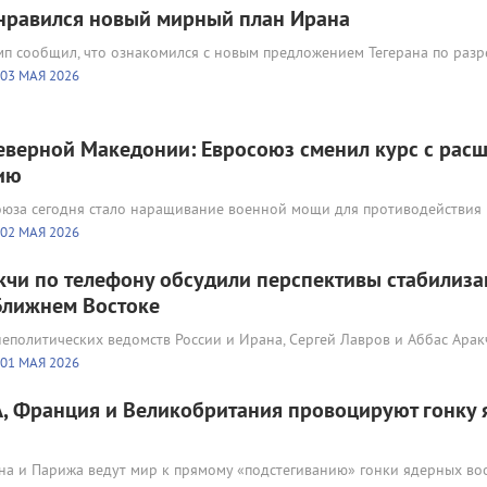
нравился новый мирный план Ирана
п сообщил, что ознакомился с новым предложением Тегерана по раз
03 МАЯ 2026
еверной Македонии: Евросоюз сменил курс с рас
ию
юза сегодня стало наращивание военной мощи для противодействия
02 МАЯ 2026
кчи по телефону обсудили перспективы стабилиз
Ближнем Востоке
шнеполитических ведомств России и Ирана, Сергей Лавров и Аббас Арак
01 МАЯ 2026
, Франция и Великобритания провоцируют гонку
на и Парижа ведут мир к прямому «подстегиванию» гонки ядерных в