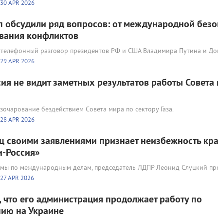
30 APR 2026
п обсудили ряд вопросов: от международной безо
вания конфликтов
лся телефонный разговор президентов РФ и США Владимира Путина и Д
29 APR 2026
сия не видит заметных результатов работы Совета
зочарование бездействием Совета мира по сектору Газа.
28 APR 2026
ц своими заявлениями признает неизбежность кр
и-Россия»
умы по международным делам, председатель ЛДПР Леонид Слуцкий п
27 APR 2026
, что его администрация продолжает работу по
ию на Украине