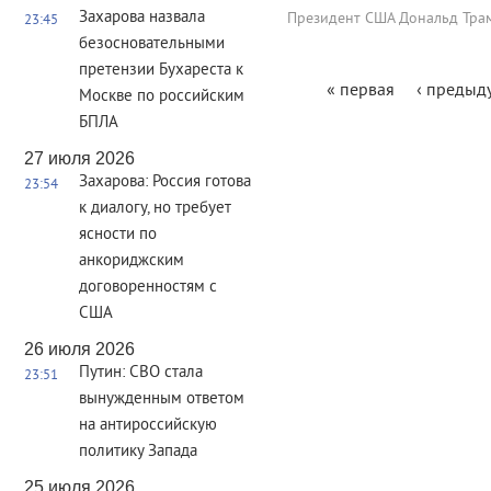
Захарова назвала
Президент США Дональд Трам
23:45
безосновательными
претензии Бухареста к
Страницы
« первая
‹ предыд
Москве по российским
БПЛА
27 июля 2026
Захарова: Россия готова
23:54
к диалогу, но требует
ясности по
анкориджским
договоренностям с
США
26 июля 2026
Путин: СВО стала
23:51
вынужденным ответом
на антироссийскую
политику Запада
25 июля 2026