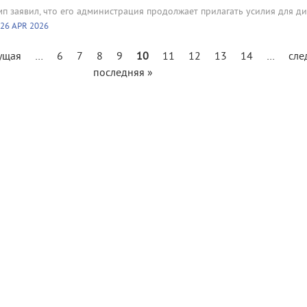
п заявил, что его администрация продолжает прилагать усилия для д
26 APR 2026
ущая
…
6
7
8
9
10
11
12
13
14
…
сле
последняя »