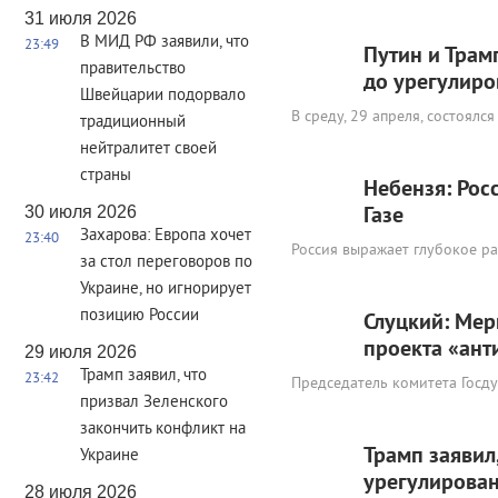
31 июля 2026
В МИД РФ заявили, что
23:49
Путин и Трам
правительство
до урегулиро
Швейцарии подорвало
В среду, 29 апреля, состоя
традиционный
нейтралитет своей
страны
Небензя: Рос
30 июля 2026
Газе
Захарова: Европа хочет
23:40
Россия выражает глубокое ра
за стол переговоров по
Украине, но игнорирует
позицию России
Слуцкий: Мер
проекта «ант
29 июля 2026
Трамп заявил, что
23:42
Председатель комитета Госд
призвал Зеленского
закончить конфликт на
Трамп заявил
Украине
урегулирован
28 июля 2026