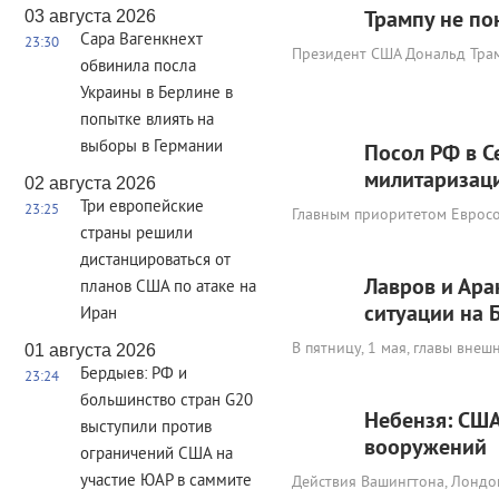
03 августа 2026
Трампу не по
Сара Вагенкнехт
23:30
Президент США Дональд Трам
обвинила посла
Украины в Берлине в
попытке влиять на
выборы в Германии
Посол РФ в С
милитаризац
02 августа 2026
Три европейские
23:25
Главным приоритетом Евросо
страны решили
дистанцироваться от
Лавров и Ара
планов США по атаке на
ситуации на 
Иран
В пятницу, 1 мая, главы вне
01 августа 2026
Бердыев: РФ и
23:24
большинство стран G20
Небензя: США
выступили против
вооружений
ограничений США на
участие ЮАР в саммите
Действия Вашингтона, Лондо