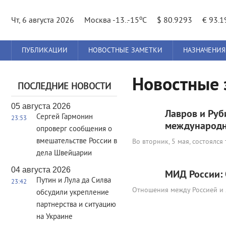
o
Чт, 6 августа 2026
Москва -13..-15
C
$ 80.9293
€ 93.1
Главное
ПУБЛИКАЦИИ
НОВОСТНЫЕ ЗАМЕТКИ
НАЗНАЧЕНИЯ
меню
Новостные 
ПОСЛЕДНИЕ НОВОСТИ
05 августа 2026
Лавров и Руб
Сергей Гармонин
23:53
международн
опроверг сообщения о
вмешательстве России в
Во вторник, 5 мая, состоялс
дела Швейцарии
04 августа 2026
МИД России: 
Путин и Лула да Силва
23:42
Отношения между Россией и 
обсудили укрепление
партнерства и ситуацию
на Украине