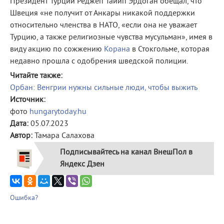
Президент Турции Реджеп Тайип Эрдоган обещал, что
Швеция «не получит от Анкары никакой поддержки
относительно членства в НАТО, «если она не уважает
Турцию, а также религиозные чувства мусульман», имея в
виду акцию по сожжению
Корана
в Стокгольме, которая
недавно прошла с одобрения шведской полиции.
Читайте также:
Орбан: Венгрии нужны сильные люди, чтобы выжить
Источник:
фото
hungarytoday.hu
Дата:
05.07.2023
Автор:
Тамара Салахова
Подписывайтесь на канал ВнешПол в
Яндекс Дзен
Ошибка?