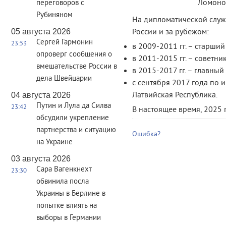
Ломонос
переговоров с
Рубиняном
На дипломатической служ
05 августа 2026
России и за рубежом:
Сергей Гармонин
23:53
в 2009-2011 гг. – старший
опроверг сообщения о
в 2011-2015 гг. – советн
вмешательстве России в
в 2015-2017 гг. – главный
дела Швейцарии
с сентября 2017 года по 
Латвийская Республика.
04 августа 2026
Путин и Лула да Силва
23:42
В настоящее время, 2025 г
обсудили укрепление
партнерства и ситуацию
Ошибка?
на Украине
03 августа 2026
Сара Вагенкнехт
23:30
обвинила посла
Украины в Берлине в
попытке влиять на
выборы в Германии