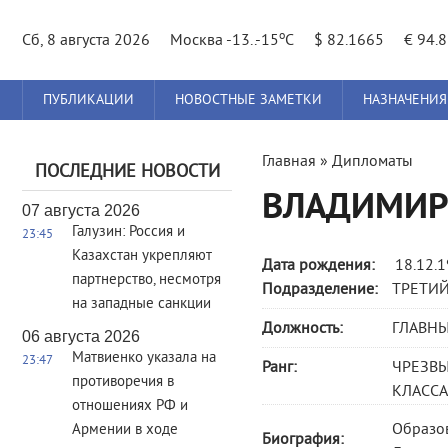
o
Сб, 8 августа 2026
Москва -13..-15
C
$ 82.1665
€ 94.
Главное
ПУБЛИКАЦИИ
НОВОСТНЫЕ ЗАМЕТКИ
НАЗНАЧЕНИЯ
меню
Вы
Главная
»
Дипломаты
ПОСЛЕДНИЕ НОВОСТИ
здесь
ВЛАДИМИР
07 августа 2026
Галузин: Россия и
23:45
Казахстан укрепляют
Дата рождения:
18.12.
партнерство, несмотря
Подразделение:
ТРЕТИЙ
на западные санкции
Должность:
ГЛАВН
06 августа 2026
Матвиенко указала на
23:47
Ранг:
ЧРЕЗВ
противоречия в
КЛАССА 
отношениях РФ и
Образов
Армении в ходе
Биография: