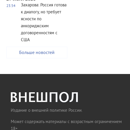
Захарова: Россия готова
23:54
к диалогу, но требует
ясности по
анкориджским
договоренностям с
США
Больше новостей
Издание о внешней политике России.
Может содержать материалы с возрастным ограничением
18+