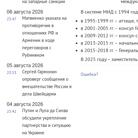
междун
на западные санкции
06 августа 2026
В системе МИД с 1994 год
Матвиенко указала на
23:47
в 1995-1999 гг. – атташе,
противоречия в
в 2001-2005 гг. – консул 
отношениях РФ и
в 2009-2012 гг. – консул
Армении в ходе
в 2013-2015 гг. – началь
переговоров с
в 2015-2018 гг. – Генера
Рубиняном
В 2025 году – заместител
05 августа 2026
Сергей Гармонин
23:53
Ошибка?
опроверг сообщения о
вмешательстве России в
дела Швейцарии
04 августа 2026
Путин и Лула да Силва
23:42
обсудили укрепление
партнерства и ситуацию
на Украине