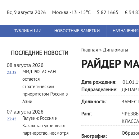
o
Вс, 9 августа 2026
Москва -13..-15
C
$ 82.1665
€ 94.
Главное
ПУБЛИКАЦИИ
НОВОСТНЫЕ ЗАМЕТКИ
НАЗНАЧЕНИЯ
меню
Вы
Главная
»
Дипломаты
ПОСЛЕДНИЕ НОВОСТИ
здесь
РАЙДЕР М
08 августа 2026
МИД РФ: АСЕАН
23:38
остается
Дата рождения:
01.01.
стратегическим
Подразделение:
ДЕПАР
приоритетом России в
Азии
Должность:
ЗАМЕСТ
07 августа 2026
Ранг:
ЧРЕЗВ
Галузин: Россия и
23:45
КЛАССА 
Казахстан укрепляют
Образов
партнерство, несмотря
Биография: