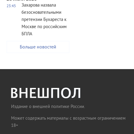
Захарова назвала
23:45
безосновательными
претензии Бухареста к
Москве по российским
БПЛА
Больше новостей
Издание о внешней политике России.
Может содержать материалы с возрастным ограничением
18+