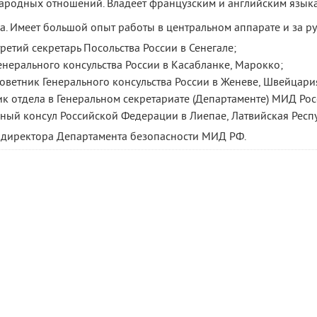
ародных отношений. Владеет французским и английским язык
а. Имеет большой опыт работы в центральном аппарате и за р
 третий секретарь Посольства России в Сенегале;
Генерального консульства России в Касабланке, Марокко;
-советник Генерального консульства России в Женеве, Швейцари
ник отдела в Генеральном секретариате (Департаменте) МИД Рос
льный консул Российской Федерации в Лиепае, Латвийская Респ
ь директора Департамента безопасности МИД РФ.