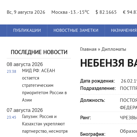
o
Вс, 9 августа 2026
Москва -13..-15
C
$ 82.1665
€ 94.
Главное
ПУБЛИКАЦИИ
НОВОСТНЫЕ ЗАМЕТКИ
НАЗНАЧЕНИЯ
меню
Вы
Главная
»
Дипломаты
ПОСЛЕДНИЕ НОВОСТИ
здесь
НЕБЕНЗЯ В
08 августа 2026
МИД РФ: АСЕАН
23:38
остается
Дата рождения:
26.02.
стратегическим
Подразделение:
ПОСТПР
приоритетом России в
Азии
Должность:
ПОСТО
ФЕДЕР
07 августа 2026
Галузин: Россия и
Ранг:
ЧРЕЗВЫ
23:45
Казахстан укрепляют
Образов
партнерство, несмотря
Биография: