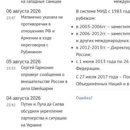
междун
на западные санкции
06 августа 2026
В системе МИД с 1983 год
Матвиенко указала на
рубежом:
23:47
противоречия в
в 2003-2006гг. – замест
отношениях РФ и
в 2006-2012гг. – замест
Армении в ходе
и других международных 
переговоров с
в 2012-2013гг. – Директ
Рубиняном
России;
с 1 июня 2013 года по 26
05 августа 2026
Сергей Гармонин
Федерации.
23:53
опроверг сообщения о
С 27 июля 2017 года – П
вмешательстве России в
Объединённых Наций и в 
дела Швейцарии
04 августа 2026
Ошибка?
Путин и Лула да Силва
23:42
обсудили укрепление
партнерства и ситуацию
на Украине