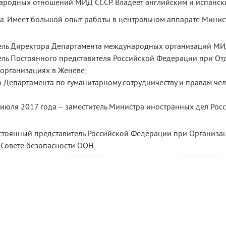
ародных отношений МИД СССР. Владеет английским и испанск
а. Имеет большой опыт работы в центральном аппарате Минист
итель Директора Департамента международных организаций МИ
итель Постоянного представителя Российской Федерации при О
организациях в Женеве;
ор Департамента по гуманитарному сотрудничеству и правам ч
 июля 2017 года – заместитель Министра иностранных дел Рос
остоянный представитель Российской Федерации при Организа
Совете безопасности ООН.