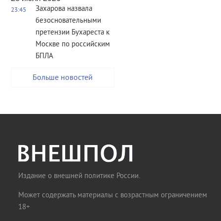
Захарова назвала
23:45
безосновательными
претензии Бухареста к
Москве по российским
БПЛА
Больше новостей
Издание о внешней политике России.
Может содержать материалы с возрастным ограничением
18+