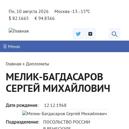
Jump to navigation
o
Пн, 10 августа 2026
Москва -13..-15
C
$ 82.1665
€ 94.8366
☰ Меню
Вы
Главная
»
Дипломаты
здесь
МЕЛИК-БАГДАСАРОВ
СЕРГЕЙ МИХАЙЛОВИЧ
Дата рождения:
12.12.1968
Подразделение:
ПОСОЛЬСТВО РОССИИ