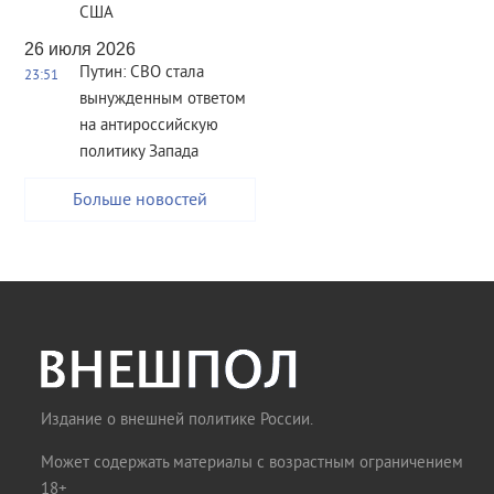
США
26 июля 2026
Путин: СВО стала
23:51
вынужденным ответом
на антироссийскую
политику Запада
Больше новостей
Издание о внешней политике России.
Может содержать материалы с возрастным ограничением
18+