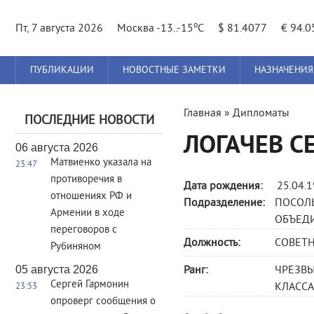
o
Пт, 7 августа 2026
Москва -13..-15
C
$ 81.4077
€ 94.0
Главное
ПУБЛИКАЦИИ
НОВОСТНЫЕ ЗАМЕТКИ
НАЗНАЧЕНИЯ
меню
Вы
Главная
»
Дипломаты
ПОСЛЕДНИЕ НОВОСТИ
здесь
ЛОГАЧЕВ С
06 августа 2026
Матвиенко указала на
23:47
противоречия в
Дата рождения:
25.04.
отношениях РФ и
Подразделение:
ПОСОЛ
Армении в ходе
ОБЪЕД
переговоров с
Должность:
СОВЕТ
Рубиняном
05 августа 2026
Ранг:
ЧРЕЗВ
Сергей Гармонин
КЛАССА 
23:53
опроверг сообщения о