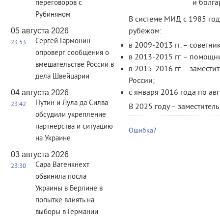
и болга
переговоров с
Рубиняном
В системе МИД с 1985 год
05 августа 2026
рубежом:
Сергей Гармонин
23:53
в 2009-2013 гг. – советн
опроверг сообщения о
в 2013-2015 гг. – помощн
вмешательстве России в
в 2015-2016 гг. – замест
дела Швейцарии
России;
с января 2016 года по авг
04 августа 2026
Путин и Лула да Силва
23:42
В 2025 году – заместител
обсудили укрепление
партнерства и ситуацию
Ошибка?
на Украине
03 августа 2026
Сара Вагенкнехт
23:30
обвинила посла
Украины в Берлине в
попытке влиять на
выборы в Германии