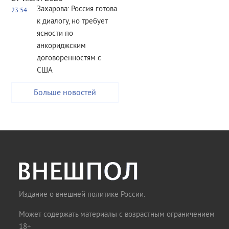
Захарова: Россия готова
23:54
к диалогу, но требует
ясности по
анкориджским
договоренностям с
США
Больше новостей
Издание о внешней политике России.
Может содержать материалы с возрастным ограничением
18+