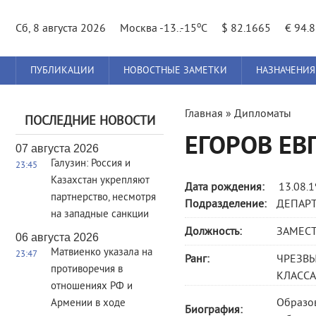
o
Сб, 8 августа 2026
Москва -13..-15
C
$ 82.1665
€ 94.
Главное
ПУБЛИКАЦИИ
НОВОСТНЫЕ ЗАМЕТКИ
НАЗНАЧЕНИЯ
меню
Вы
Главная
»
Дипломаты
ПОСЛЕДНИЕ НОВОСТИ
здесь
ЕГОРОВ ЕВ
07 августа 2026
Галузин: Россия и
23:45
Казахстан укрепляют
Дата рождения:
13.08.
партнерство, несмотря
Подразделение:
ДЕПАР
на западные санкции
Должность:
ЗАМЕСТ
06 августа 2026
Матвиенко указала на
23:47
Ранг:
ЧРЕЗВ
противоречия в
КЛАССА 
отношениях РФ и
Образов
Армении в ходе
Биография: