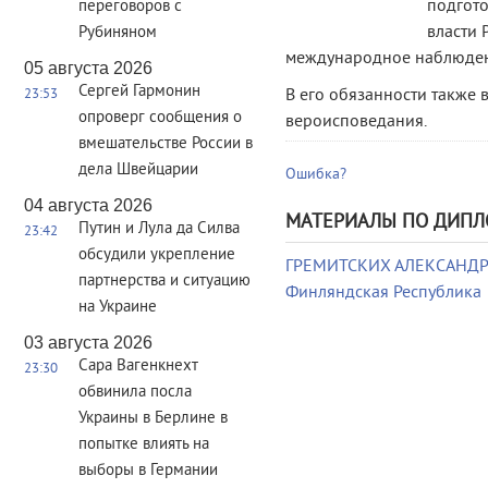
подгото
переговоров с
власти 
Рубиняном
международное наблюден
05 августа 2026
Сергей Гармонин
В его обязанности также 
23:53
опроверг сообщения о
вероисповедания.
вмешательстве России в
дела Швейцарии
Ошибка?
04 августа 2026
МАТЕРИАЛЫ ПО ДИПЛ
Путин и Лула да Силва
23:42
обсудили укрепление
ГРЕМИТСКИХ АЛЕКСАНДР Ю
партнерства и ситуацию
Финляндская Республика
на Украине
03 августа 2026
Сара Вагенкнехт
23:30
обвинила посла
Украины в Берлине в
попытке влиять на
выборы в Германии