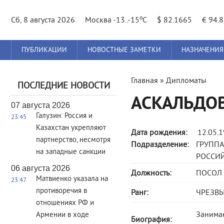
o
Сб, 8 августа 2026
Москва -13..-15
C
$ 82.1665
€ 94.
Главное
ПУБЛИКАЦИИ
НОВОСТНЫЕ ЗАМЕТКИ
НАЗНАЧЕНИЯ
меню
Вы
Главная
»
Дипломаты
ПОСЛЕДНИЕ НОВОСТИ
здесь
АСКАЛЬДО
07 августа 2026
Галузин: Россия и
23:45
Казахстан укрепляют
Дата рождения:
12.05.
партнерство, несмотря
Подразделение:
ГРУПП
на западные санкции
РОССИ
06 августа 2026
Должность:
ПОСОЛ
Матвиенко указала на
23:47
противоречия в
Ранг:
ЧРЕЗВЫ
отношениях РФ и
Занима
Армении в ходе
Биография: