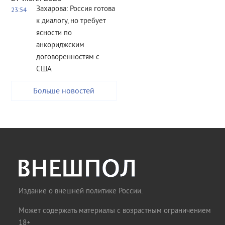
Захарова: Россия готова
23:54
к диалогу, но требует
ясности по
анкориджским
договоренностям с
США
Больше новостей
Издание о внешней политике России.
Может содержать материалы с возрастным ограничением
18+