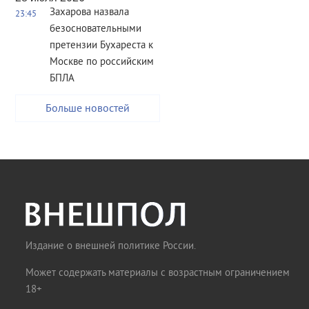
Захарова назвала
23:45
безосновательными
претензии Бухареста к
Москве по российским
БПЛА
Больше новостей
Издание о внешней политике России.
Может содержать материалы с возрастным ограничением
18+