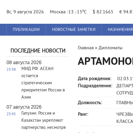
o
Вс, 9 августа 2026
Москва -13..-15
C
$ 82.1665
€ 94.
Главное
ПУБЛИКАЦИИ
НОВОСТНЫЕ ЗАМЕТКИ
НАЗНАЧЕНИЯ
меню
Вы
Главная
»
Дипломаты
ПОСЛЕДНИЕ НОВОСТИ
здесь
АРТАМОНО
08 августа 2026
МИД РФ: АСЕАН
23:38
остается
Дата рождения:
02.03.
стратегическим
Подразделение:
ДЕПАРТ
приоритетом России в
СОТРУ
Азии
Должность:
ГЛАВН
07 августа 2026
Галузин: Россия и
Ранг:
ЧРЕЗВ
23:45
Казахстан укрепляют
КЛАССА 
партнерство, несмотря