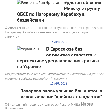
Эрдоган обвинил
Минскую группу
ОБСЕ по Нагорному Карабаху в
бездействии
Эрдоган
отметил, что соответствующая позиция стран ОИС по
Нагорному Карабаху «внесена в итоговую декларацию
саммита»
15 APR 2016
В Евросоюзе без
оптимизма относятся к
перспективе урегулирования кризиса
на Украине
Мы действительно не очень оптимистично настроены на данный
момент, - сообщил европейский источник
15 APR 2016
Захарова вновь уличила Вашингтон в
использовании "двойных стандартов"
Мария
Официальный представитель российского МИДа