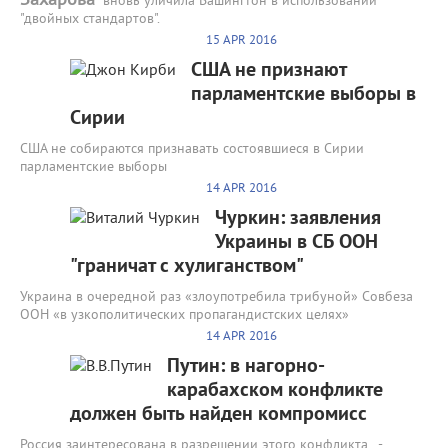
Захарова
вновь уличила Вашингтон в использовании
"двойных стандартов".
15 APR 2016
США не признают
парламентские выборы в
Сирии
США не собираются признавать состоявшиеся в Сирии
парламентские выборы
14 APR 2016
Чуркин: заявления
Украины в СБ ООН
"граничат с хулиганством"
Украина в очередной раз «злоупотребила трибуной» Совбеза
ООН «в узкополитических пропагандистских целях»
14 APR 2016
Путин: в нагорно-
карабахском конфликте
должен быть найден компромисс
Россия заинтересована в разрешении этого конфликта, -